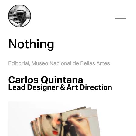
O
p
e
n
Nothing
M
e
n
u
Editorial,
Museo Nacional de Bellas Artes
Carlos Quintana
Lead Designer & Art Direction